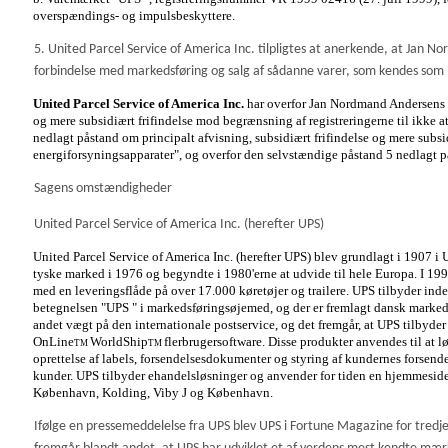
overspændings- og impulsbeskyttere.
5. United Parcel Service of America Inc. tilpligtes at anerkende, at Jan
forbindelse med markedsføring og salg af sådanne varer, som kendes som 
United Parcel Service of America Inc.
har overfor Jan Nordmand Andersens s
og mere subsidiært frifindelse mod begrænsning af registreringerne til ikke a
nedlagt påstand om principalt afvisning, subsidiært frifindelse og mere subsi
energiforsyningsapparater", og overfor den selvstændige påstand 5 nedlagt p
Sagens omstændigheder
United Parcel Service of America Inc. (herefter UPS)
United Parcel Service of America Inc. (herefter UPS) blev grundlagt i 1907 i
tyske marked i 1976 og begyndte i 1980'erne at udvide til hele Europa. I 19
med en leveringsflåde på over 17.000 køretøjer og trailere. UPS tilbyder ind
betegnelsen "UPS " i markedsføringsøjemed, og der er fremlagt dansk markeds
andet vægt på den internationale postservice, og det fremgår, at UPS tilbyd
OnLine
WorldShip
flerbrugersoftware. Disse produkter anvendes til at l
TM
TM
oprettelse af labels, forsendelsesdokumenter og styring af kundernes forsende
kunder. UPS tilbyder ehandelsløsninger og anvender for tiden en hjemmesid
København, Kolding, Viby J og København.
Ifølge en pressemeddelelse fra UPS blev UPS i Fortune Magazine for tredje