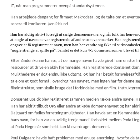
IT, når man programmerer ovenpå standardsystemer.
Han arbejdede dengang for firmaet Makrodata, og de talte om et eventue
senere til komikeren Jørn Rislund.
Han har aldrig aktivt forsøgt at sælge domænenavne, og når folk har henvendt s
at nogle af navnene var registrerede af andre som varemærker. Han registrere
opgave at få registreret et navn, men han henvendte sig ikke til virksomheder 
"nogle strenge at spille på". Samlet er det kun 4-5 domæner, som er blevet ti
Efterhånden kunne han se, at de mange navne havde givet ham en stor fr
ressourcer at drive en aktiv hjemmeside. Han registrerede domænet domain
Mulighederne er dog endnu ikke udtømt, og han har betalt fornyelsesafgift
tale om et godt formål, overdrog han navnet, men ingen har før denne sag
filminstruktør, som skulle bruge det i forbindelse med en film. Instruktør
Domænet ups.dk blev registreret sammen med en række andre navne. Han ha
Han har aldrig tilbudt UPS eller andre at købe domænenavnet og har aldri
Dalgaard om fælles forretningsmuligheder. Han havde sat en hjemmeside 
hans navn, for han var en uvildig tredjemand i forholdet mellem Poda Hegn
at Poda Hegn når som helst kan få overdraget domænet.
Poul Dalgaard havde haft problemer med en ups-anordning, hvorfor de tal