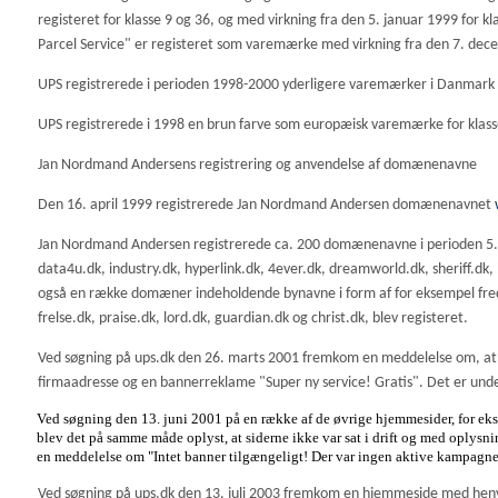
registeret for klasse 9 og 36, og med virkning fra den 5. januar 1999 for 
Parcel Service" er registeret som varemærke med virkning fra den 7. decemb
UPS registrerede i perioden 1998-2000 yderligere varemærker i Danm
UPS registrerede i 1998 en brun farve som europæisk varemærke for klass
Jan Nordmand Andersens registrering og anvendelse af domænenavne
Den 16. april 1999 registrerede Jan Nordmand Andersen domænenavnet
Jan Nordmand Andersen registrerede ca. 200 domænenavne i perioden 5. o
data4u.dk, industry.dk, hyperlink.dk, 4ever.dk, dreamworld.dk, sheriff.dk
også en række domæner indeholdende bynavne i form af for eksempel freder
frelse.dk, praise.dk, lord.dk, guardian.dk og christ.dk, blev registeret.
Ved søgning på ups.dk den 26. marts 2001 fremkom en meddelelse om, at
firmaadresse og en bannerreklame "Super ny service! Gratis". Det er un
Ved søgning den 13. juni 2001 på en række af de øvrige hjemmesider, for eks
blev det på samme måde oplyst, at siderne ikke var sat i drift og med oplys
en meddelelse om "Intet banner tilgængeligt! Der var ingen aktive kampagne
Ved søgning på ups.dk den 13. juli 2003 fremkom en hjemmeside med henv