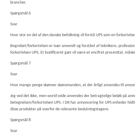
brancher.
Spørgsmål 6
Svar
Hvor stor en del af den danske befolkning vil forstå UPS som en forkortels
Begrebet/forkortelsen er især anvendt og forstået af teknikere, profession
forkortelsen UPS. Et kvalificeret gæt vil være et encifret procenttal, mås
Spørgsmål 7
Svar
Hvor mange penge skønner skønsmanden, at der årligt anvendes til annonc
Jeg ved det ikke, men world wide anvendes der betragtelige beløb på an
betegnelsen/forkortelsen UPS. I DK har annoncering for UPS enheder hid
disse produkter på overfor de relevante beslutningstagere.
Spørgsmål 8
Svar