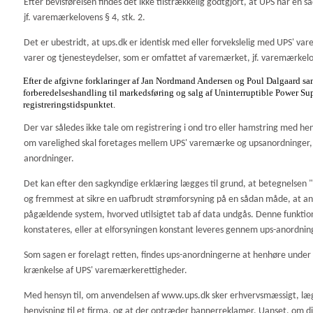
Efter bevisførelsen findes det ikke tilstrækkelig godtgjort, at UPS har en
jf. varemærkelovens § 4, stk. 2.
Det er ubestridt, at ups.dk er identisk med eller forvekslelig med UPS' v
varer og tjenesteydelser, som er omfattet af varemærket, jf. varemærkelov
Efter de afgivne forklaringer af Jan Nordmand Andersen og Poul Dalgaard samt 
forberedelseshandling til markedsføring og salg af Uninterruptible Power S
registreringstidspunktet.
Der var således ikke tale om registrering i ond tro eller hamstring med h
om varelighed skal foretages mellem UPS' varemærke og upsanordninger, s
anordninger.
Det kan efter den sagkyndige erklæring lægges til grund, at betegnelsen "
og fremmest at sikre en uafbrudt strømforsyning på en sådan måde, at ano
pågældende system, hvorved utilsigtet tab af data undgås. Denne funktion o
konstateres, eller at elforsyningen konstant leveres gennem ups-anordning
Som sagen er forelagt retten, findes ups-anordningerne at henhøre under va
krænkelse af UPS' varemærkerettigheder.
Med hensyn til, om anvendelsen af www.ups.dk sker erhvervsmæssigt, 
henvisning til et firma, og at der optræder bannerreklamer. Uanset, om di