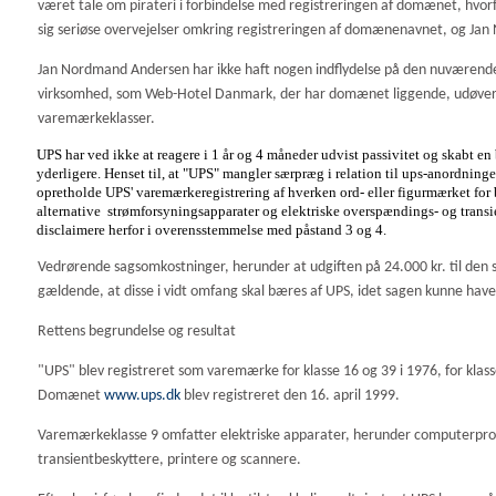
været tale om pirateri i forbindelse med registreringen af domænet, hvor
sig seriøse overvejelser omkring registreringen af domænenavnet, og Jan 
Jan Nordmand Andersen har ikke haft nogen indflydelse på den nuværende
virksomhed, som Web-Hotel Danmark, der har domænet liggende, udøver. D
varemærkeklasser.
UPS har ved ikke at reagere i 1 år og 4 måneder udvist passivitet og skabt e
yderligere. Henset til, at "UPS" mangler særpræg i relation til ups-anordninger
opretholde UPS' varemærkeregistrering af hverken ord- eller figurmærket for 
alternative strømforsyningsapparater og elektriske overspændings- og transien
disclaimere herfor i overensstemmelse med påstand 3 og 4.
Vedrørende sagsomkostninger, herunder at udgiften på 24.000 kr. til den
gældende, at disse i vidt omfang skal bæres af UPS, idet sagen kunne hav
Rettens begrundelse og resultat
"UPS" blev registreret som varemærke for klasse 16 og 39 i 1976, for klasse
Domænet
www.ups.dk
blev registreret den 16. april 1999.
Varemærkeklasse 9 omfatter elektriske apparater, herunder computerprog
transientbeskyttere, printere og scannere.