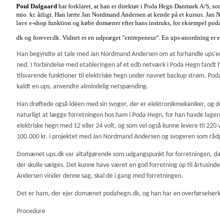
Poul Dalgaard
har forklaret, at han er direktør i Poda Hegn Danmark A/S, 
mio. kr. årligt. Han lærte Jan Nordmand Andersen at kende på et kursus. Jan 
lave e-shop funktion og købe domæner efter hans instruks, for eksempel pod
dk og forever.dk. Vidnet er en udpræget "entrepeneur".
En ups-anordning er e
Han begyndte at tale med Jan Nordmand Andersen om at forhandle ups'ere 
ned. I forbindelse med etableringen af et edb netværk i Poda Hegn fandt h
tilsvarende funktioner til elektriske hegn under navnet backup strøm. Poda
kaldt en ups, anvendte almindelig netspænding.
Han drøftede også idéen med sin svoger, der er elektronikmekaniker, og d
naturligt at lægge forretningen hos ham i Poda Hegn, for han havde lagermu
elektriske hegn med 12 eller 24 volt, og som vel også kunne levere til 220 
100.000 kr. i projektet med Jan Nordmand Andersen og svogeren som råd
Domænet ups.dk var altafgørende som udgangspunkt for forretningen, da id
der skulle sælges. Det kunne have været en god forretning op til årtus
Andersen vinder denne sag, skal de i gang med forretningen.
Det er ham, der ejer domænet podahegn.dk, og han har en overførselserklæ
Procedure