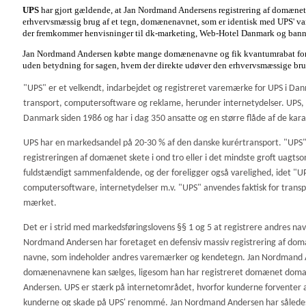
UPS
har gjort gældende, at Jan Nordmand Andersens registrering af domænet u
erhvervsmæssig brug af et tegn, domænenavnet, som er identisk med UPS' 
der fremkommer henvisninger til dk-marketing, Web-Hotel Danmark og bann
Jan Nordmand Andersen købte mange domænenavne og fik kvantumrabat
fo
uden betydning for sagen, hvem der direkte udøver den erhvervsmæssige bru
"UPS" er et velkendt, indarbejdet og registreret varemærke for UPS i Dan
transport, computersoftware og reklame, herunder internetydelser. UPS, 
Danmark siden 1986 og har i dag 350 ansatte og en større flåde af de kara
UPS har en markedsandel på 20-30 % af den danske kurértransport. "UPS" e
registreringen af domænet skete i ond tro eller i det mindste groft uag
fuldstændigt sammenfaldende, og der foreligger også varelighed, idet "U
computersoftware, internetydelser m.v. "UPS" anvendes faktisk for tra
mærket.
Det er i strid med markedsføringslovens §§ 1 og 5 at registrere andres 
Nordmand Andersen har foretaget en defensiv massiv registrering af dom
navne, som indeholder andres varemærker og kendetegn. Jan Nordmand An
domænenavnene kan sælges, ligesom han har registreret domænet domain-
Andersen. UPS er stærk på internetområdet, hvorfor kunderne forventer at k
kunderne og skade på UPS' renommé. Jan Nordmand Andersen har således hve