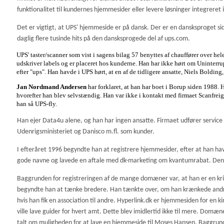
funktionalitet til kundernes hjemmesider eller levere løsninger integreret 
Det er vigtigt, at UPS' hjemmeside er på dansk. Der er en dansksproget s
daglig flere tusinde hits på den dansksprogede del af ups.com.
UPS' taster/scanner som vist i sagens bilag 57 benyttes af chauffører over hele
udskriver labels og er placeret hos kunderne.
Han har ikke hørt om Uninterru
efter "ups". Han havde i UPS hørt, at en af de tidligere ansatte, Niels Bolding,
Jan Nordmand Andersen
har forklaret, at han har boet i Borup siden 1988
hvorefter han blev selvstændig. Han var ikke i kontakt med firmaet Scanfrei
han så UPS-fly.
Han ejer Data4u alene, og han har ingen ansatte. Firmaet udfører service 
Udenrigsministeriet og Danisco m.fl. som kunder.
I efteråret 1996 begyndte han at registrere hjemmesider, efter at han ha
gode navne og lavede en aftale med dk-marketing om kvantumrabat. Deng
Baggrunden for registreringen af de mange domæner var, at han er en kriste
begyndte han at tænke bredere. Han tænkte over, om han krænkede andres
hvis han fik en association til andre. Hyperlink.dk er hjemmesiden for en 
ville lave guider for hvert amt. Dette blev imidlertid ikke til mere. Do
talt om muligheden for at lave en hjemmeside til Moses Hansen. Baggrunde