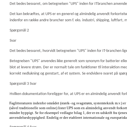
Det bedes besvaret, om betegnelsen "UPS" inden for ITbranchen anvendes 
Det kan bekræftes, at UPS er en generel og almindelig anvendt forkortelse
indenfor en række andre brancher som f. eks. industri, shipping, luftfart,
Spørgsmål 2
Svar
Det bedes besvaret, hvorvidt betegnelsen "UPS" inden for IT-branchen lig
Betegnelsen "UPS" anvendes ikke generelt som synonym for batterier eller 
blot at levere strøm. Der er normalt tale om funktioner til interaktion med
korrekt nedlukning og genstart, af et system. Se endvidere svaret på spør
Spørgsmål 3 Svar
Hvilken dokumentation foreligger for, at UPS er en almindelig anvendt for
Faglitteraturen indenfor området (stærk- og svagstrøm, systemteknik m.v.) er
(såvel traditionelle som online) lister UPS som en almindelig anvendt for
mindre hyppigt. Se for eksempel vedlagte
bilag 1, der er en udskrift fra tje
anvendelseshyppighed. Endelig er der etableret internationale og europæis