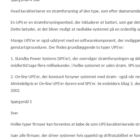
Spørgsmål 4 Svar
Hvad karakteriserer en strømforsyning af den type, som efter skønsmand
En UPS er en strømforsyningsenhed, der inkluderer et batteri, som gør det m
Dette betyder, at det bliver muligt at nedlukke systemet på en ordentli
Mange UPS'er er også udstyret med en softwarekomponent, der muliggør 
genstartsprocedurer. Der findes grundlæggende to typer UPS'er:
1. Standby Power Systems (SPS'er), der overvåger strømforsyningen og skifter 
imidlertid tage flere millisekunder, i hvilke systemet er uden strøm. SPS s
2. On-line UPS'er, der konstant forsyner systemet med strøm - også når
Almindeligvis er On-line UPS'er dyrere end SPS'er. Se endvidere bilag 3, d
2002.
Spørgsmål 5
Svar
Hvilke typer firmaer kan forventes at købe de som UPS karakteriserede s
Især alle firmaer, der driver systemer hvis oppetid og driftsstabilitet er 