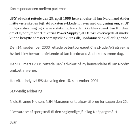
Korrespondancen mellem parterne
UPS' advokat rettede den 29. april 1999 henvendelse til Jan Nordmand And
måtte være sket en fejl. Advokaten rykkede for svar med oplysning om, at UP
indgive stævning og kræve erstatning, hvis der ikke blev svaret. Jan Nordman
om et synonym for "Universal Power Supply", at Data4u overvejede at markeds
kunne benytte adresser som upsdk.dk, ups-dk, upsdanmark.dk eller lignende. 
Den 14. september 2000 rettede patentbureauet Chas.Hude A/S på vegne 
hvilket blev besvaret afvisende af Jan Nordmand Andersen samme dag.
Den 30. marts 2001 rettede UPS' advokat på ny henvendelse til Jan No
omkostningerne.
Herefter indgav UPS stævning den 18. september 2001.
Sagkyndig erklæring
Niels Strange Nielsen, NSN Management, afgav til brug for sagen den 25.
"Besvarelse af spørgsmål til den sagkyndige jf. bilag N: Spørgsmål 1
Svar