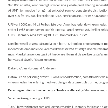
fremgår blandt andet, at UPS har udviklet et af verdens mest kendte mær
340.000 ansatte, kontinuerligt udvider sine globale produkter og servicetilb
Af UPS' hjemmeside fremgår, at selskabet som verdens største distributio
over 500 fly, 147.000 køretøjer og 2.400 serviceanlæg. Der er 4.000 ansat
UPS var i 2002 nr. 44 på Forbes liste over Amerikas ledende virksomhede
stiftet i 1986 under navnet Danish Express Parcel Service A/S, hvilket se
U.P.S. Denmark A/S i 1990 og til U.P.S. Danmark A/S i 1992.
Med hensyn til sagens påstand 3 og 4 har UPS fremlagt engelsksproget m
indenfor de omhandlende varemærkeklasser ved at sælge diverse reklame
mus. Mærket anvendes også på hardware i form af de særlige taste/scanne
benyttes af såvel UPS som kunderne.
Data4u v/ Jan Nordmand Andersen
Data4u er en personlig drevet IT-konsulentvirksomhed, som tilbyder edb 
virksomheden har erfaring med web design, databaser, platforme, progr
Der er ingen informationer om salg af hardware eller salg af domænenavne, m
Varemærkeregistrering af UPS
"UPS" blev registreret som ord- og figurmærke i Danmark for klasse 16 og 