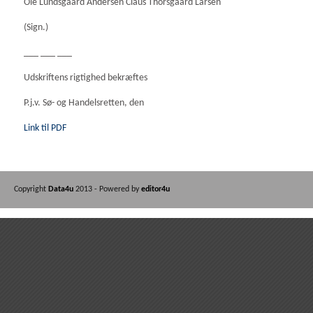
Ole Lundsgaard Andersen Claus Thorsgaard Larsen
(Sign.)
___ ___ ___
Udskriftens rigtighed bekræftes
P.j.v. Sø- og Handelsretten, den
Link til PDF
Copyright
Data4u
2013 - Powered by
editor4u