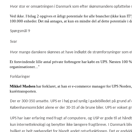
Hvor stor er omsætningen i Danmark som efter skønsmandens opfattelse 
Ved ikke. I bilag 2 opgives et årligt potentiale for alle brancher (ikke kun
100.000 enheder. Det må antages, at kun en mindre del af dette potentiale i d
Spørgsmål 9
Svar
Hvor mange danskere skønnes at have indkøbt de strømforsyninger som e
Et forsvindende lille antal private forbrugere har købt en UPS. Næsten 100 % af
organinsationer.
..."
Forklaringer
Mikkel Madsen
har forklaret, at han er e-commerce manager for UPS Norden,
kurértransporten.
Der er 300-350 ansatte. UPS er i høj grad synlig i gadebilledet på grund af 
Københavnsområdet alene er der 30-35 af de brune biler. UPS er vokset g
UPS har især erfaring med fragt af computere, og USP er gode til at håndt
kun internetteknologi og benytter ikke længere fragtbreve. I Danmark bli
hvilket er helt nødvendigt for blandt andet returfunktionen. Det er endvide