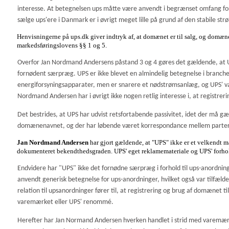
interesse. At betegnelsen ups måtte være anvendt i begrænset omfang for 
sælge ups'ere i Danmark er i øvrigt meget lille på grund af den stabile str
Henvisningerne på ups.dk giver indtryk af, at domænet er til salg, og domæne
markedsføringslovens §§ 1 og 5.
Overfor Jan Nordmand Andersens påstand 3 og 4 gøres det gældende, at U
fornødent særpræg. UPS er ikke blevet en almindelig betegnelse i branch
energiforsyningsapparater, men er snarere et nødstrømsanlæg, og UPS' va
Nordmand Andersen har i øvrigt ikke nogen retlig interesse i, at registrer
Det bestrides, at UPS har udvist retsfortabende passivitet, idet der må g
domænenavnet, og der har løbende været korrespondance mellem parter
Jan Nordmand Andersen
har gjort gældende, at "UPS" ikke er et velkendt 
dokumenteret bekendthedsgraden. UPS' eget reklamemateriale og UPS' forhol
Endvidere har "UPS" ikke det fornødne særpræg i forhold til ups-anordninge
anvendt generisk betegnelse for ups-anordninger, hvilket også var tilfæl
relation til upsanordninger fører til, at registrering og brug af domænet ti
varemærket eller UPS' renommé.
Herefter har Jan Normand Andersen hverken handlet i strid med varemærkelo