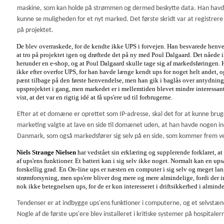
maskine, som kan holde på strømmen og dermed beskytte data. Han havde i
kunne se muligheden for et nyt marked. Det første skridt var at registr
på projektet.
De blev overraskede, for de kendte ikke UPS i forvejen. Han besvarede henv
at tro på projektet igen og drøftede det på ny med Poul Dalgaard. Det nåede ik
her
under en e-shop, og at Poul Dalgaard skulle tage sig af markedsføringen. 
ikke efter overfor UPS, for han havde længe kendt ups for noget helt andet, o
pænt tilbage på den første henvendelse, men han gik i baglås over antydninge
upsprojektet i gang, men markedet er i mellemtiden blevet mindre interessant
vist, at det var en rigtig idé at få ups'ere ud til forbrugerne.
Efter at et domæne er oprettet som IP-adresse, skal det for at kunne brug
marketing valgte at lave en side til domænet uden, at han havde nogen ind
Danmark, som også markedsfører sig selv på en side, som kommer frem ved
Niels Strange Nielsen
har vedstået sin erklæring og supplerende forklaret, 
af ups'ens funktioner. Et batteri kan i sig selv ikke noget. Normalt kan en
forskellig grad. En On-line ups er næsten en computer i sig selv og meget lang
strømforsyning, men ups'ere bliver dog mere og mere almindelige, fordi der in
nok ikke betegnelsen ups, for de er kun interesseret i driftsikkerhed i almind
Tendenser er at indbygge ups'ens funktioner i computerne, og et selvstæn
Nogle af de første ups'ere blev installeret i kritiske systemer på hospitaler