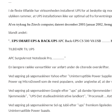
...
I de fleste tilfælde har virksomheden installeret UPS for at beskytte sig mo
ulykken rammer, at UPS installationen ikke var optimal ud fra forventning
Af en tryksag fra Zitech computer, dateret december 2001/januar 2002, fremg
blandt andet:
"...
UPS SMART-UPS & BACK-UPS
APC Back-UPS CS 500 VA USB ........... K
TILBEHØR TIL UPS
APC SurgeArrest Notebook Pro, ..........."
En længere række vareartikler var anført under de citerede overskrifter.
Ved søgning på søgemaskinen Yahoo efter "Uninterruptible Power Suppli
Power og MicroDowell som de mest populære, under angivelse af, at der v
Ved søgning på søgemaskinen Google efter "ups" på danske hjemmesider fr
hjemmeside", "UPS-Det studieadministrative landkort", "Proconsult ...Ka
Ved søgning på søgemaskinerne Sol og Jubii efter "ups" fremkom ligeledes
Uninterruptible Power Supply.