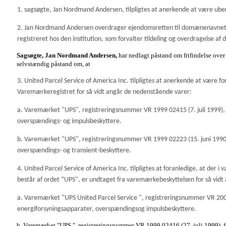
1. sagsøgte, Jan Nordmand Andersen, tilpligtes at anerkende at være ub
2. Jan Nordmand Andersen overdrager ejendomsretten til domænenavne
registreret hos den institution, som forvalter tildeling og overdragelse
Sagsøgte, Jan Nordmand Andersen,
har nedlagt påstand om frifindelse over
selvstændig påstand om, at
3. United Parcel Service of America Inc. tilpligtes at anerkende at være f
Varemærkeregistret for så vidt angår de nedenstående varer:
a. Varemærket "UPS", registreringsnummer VR 1999 02415 (7. juli 1999), fo
overspændings- og impulsbeskyttere.
b. Varemærket "UPS", registreringsnummer VR 1999 02223 (15. juni 1990), 
overspændings- og transient-beskyttere.
4. United Parcel Service of America Inc. tilpligtes at foranledige, at der 
består af ordet “UPS", er undtaget fra varemærkebeskyttelsen for så vi
a. Varemærket "UPS United Parcel Service
", registreringsnummer VR 2000 
energiforsyningsapparater, overspændingsog impulsbeskyttere.
b. Varemærket "UPS
", registreringsnummer VR 1999 02416 (27. juli 1999), for