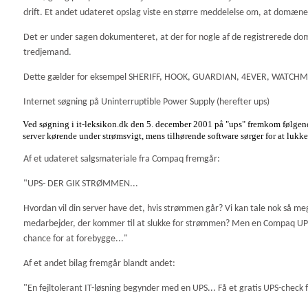
drift. Et andet udateret opslag viste en større meddelelse om, at domæ
Det er under sagen dokumenteret, at der for nogle af de registrerede d
tredjemand.
Dette gælder for eksempel SHERIFF, HOOK, GUARDIAN, 4EVER, WAT
Internet søgning på Uninterruptible Power Supply (herefter ups)
Ved søgning i it-leksikon.dk den 5. december 2001 på "ups" fremkom følgen
server kørende under strømsvigt, mens tilhørende software sørger for at lukke 
Af et udateret salgsmateriale fra Compaq fremgår:
"UPS- DER GIK STRØMMEN...
Hvordan vil din server have det, hvis strømmen går? Vi kan tale nok så me
medarbejder, der kommer til at slukke for strømmen? Men en Compaq UPS ha
chance for at forebygge..."
Af et andet bilag fremgår blandt andet:
"En fejltolerant IT-løsning begynder med en UPS... Få et gratis UPS-check